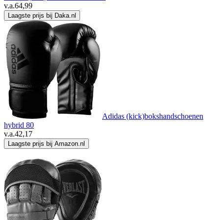
v.a.
64,99
Laagste prijs bij Daka.nl
Adidas (kick)bokshandschoenen
hybrid 80
v.a.
42,17
Laagste prijs bij Amazon.nl