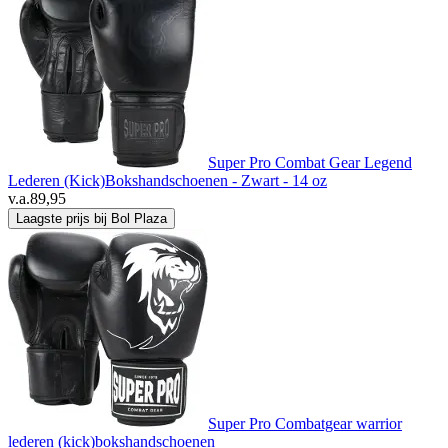
Super Pro Combat Gear Legend
Lederen (Kick)Bokshandschoenen - Zwart - 14 oz
v.a.
89,95
Laagste prijs bij Bol Plaza
Super Pro Combatgear warrior
lederen (kick)bokshandschoenen