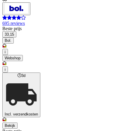
695 reviews
Beste prijs
33,15
Bol.
i
Webshop
i
3d
Incl. verzendkosten
Bekijk