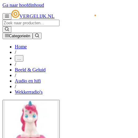
Ga naar hoofdinhoud
VERGELIJK.NL
Categorieën
Home
/
...
/
Beeld & Geluid
/
Audio en hifi
/
Wekkerradio's