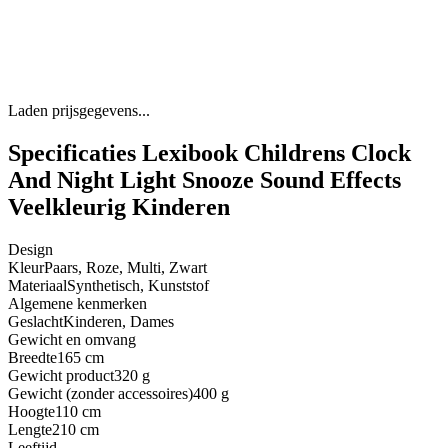
Laden prijsgegevens...
Specificaties Lexibook Childrens Clock
And Night Light Snooze Sound Effects
Veelkleurig Kinderen
Design
Kleur
Paars, Roze, Multi, Zwart
Materiaal
Synthetisch, Kunststof
Algemene kenmerken
Geslacht
Kinderen, Dames
Gewicht en omvang
Breedte
165 cm
Gewicht product
320 g
Gewicht (zonder accessoires)
400 g
Hoogte
110 cm
Lengte
210 cm
Leeftijd