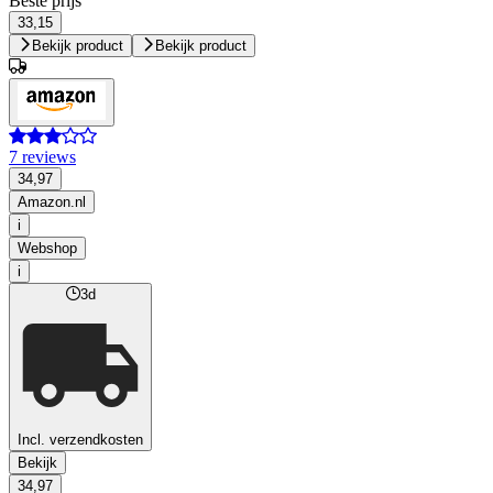
Beste prijs
33,15
Bekijk product
Bekijk product
7 reviews
34,97
Amazon.nl
i
Webshop
i
3d
Incl. verzendkosten
Bekijk
34,97