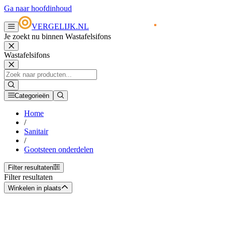
Ga naar hoofdinhoud
VERGELIJK.NL
Je zoekt nu binnen Wastafelsifons
Wastafelsifons
Categorieën
Home
/
Sanitair
/
Gootsteen onderdelen
Filter resultaten
Filter resultaten
Winkelen in plaats