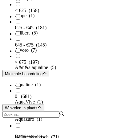
< €25
(158)
Alape
(1)
€25 - €45
(181)
Allibert
(5)
€45 - €75
(145)
Alvoro
(7)
> €75
(197)
A&n&a aqualine
(5)
Minimale beoordeling
Aqualine
(1)
0
(681)
AquaVive
(1)
Winkelen in plaats
Aquazuro
(1)
Badplaats
(1)
's-Hertogenbosch
(71)