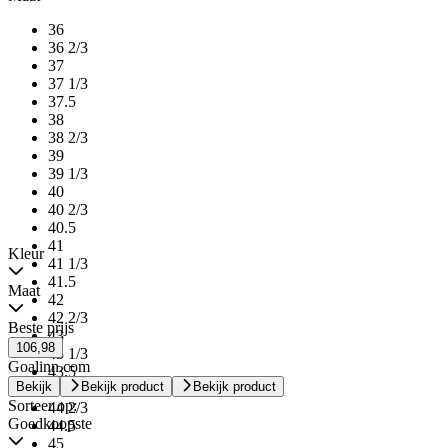
36
36 2/3
37
37 1/3
37.5
38
38 2/3
39
39 1/3
40
40 2/3
40.5
41
Kleur
41 1/3
41.5
Maat
42
42 2/3
Beste prijs
43
106,98
43 1/3
Goalinn.com
43.5
Bekijk
Bekijk product
Bekijk product
44
Sorteer op:
44 2/3
Goedkoopste
44.5
45