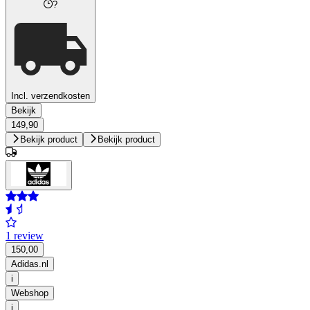
?
Incl. verzendkosten
Bekijk
149,90
Bekijk product
Bekijk product
1 review
150,00
Adidas.nl
i
Webshop
i