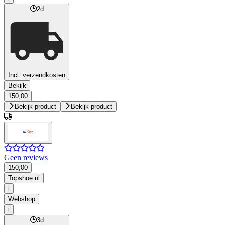
2d
Incl. verzendkosten
Bekijk
150,00
Bekijk product
Bekijk product
Geen reviews
150,00
Topshoe.nl
i
Webshop
i
3d