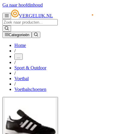
Ga naar hoofdinhoud
VERGELIJK.NL
Categorieën
Home
/
...
/
Sport & Outdoor
/
Voetbal
/
Voetbalschoenen