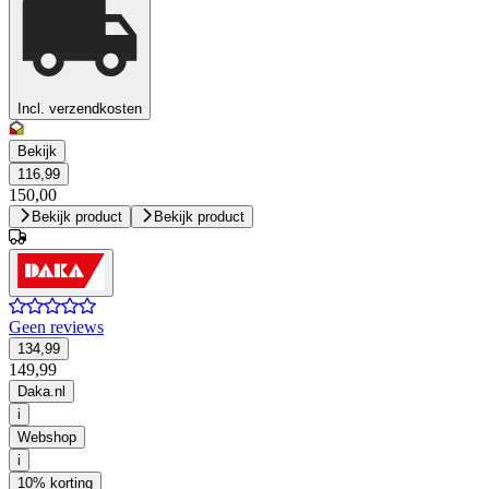
Incl. verzendkosten
Bekijk
116,99
150,00
Bekijk product
Bekijk product
Geen reviews
134,99
149,99
Daka.nl
i
Webshop
i
10% korting