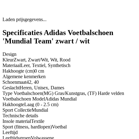
Laden prijsgegevens...
Specificaties Adidas Voetbalschoen
'Mundial Team' zwart / wit
Design
Kleur
Zwart, Zwart/Wit, Wit, Rood
Materiaal
Leer, Textiel, Synthetisch
Hakhoogte (cm)
0 cm
Algemene kenmerken
Schoenmaat
42, 40
Geslacht
Heren, Unisex, Dames
Type Voetbalschoen
(MG) Gras/Kunstgras, (TF) Harde velden
Voetbalschoen Model
Adidas Mundial
Hakhoogte
Laag (0 - 2.5 cm)
Sport Collectie
Mundial
Technische details
Insole material
Textile
Sport (fitness, hardlopen)
Voetbal
Leeftijd
Leeftijdsgroep
Volwassene