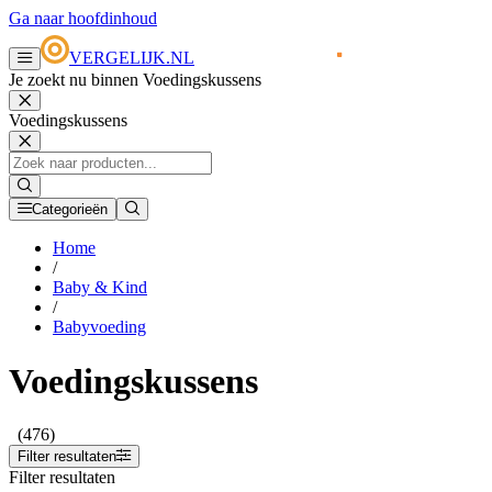
Ga naar hoofdinhoud
VERGELIJK.NL
Je zoekt nu binnen Voedingskussens
Voedingskussens
Categorieën
Home
/
Baby & Kind
/
Babyvoeding
Voedingskussens
(476)
Filter resultaten
Filter resultaten