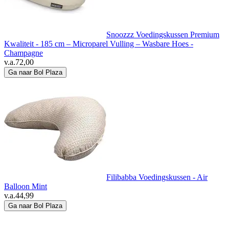
Snoozzz Voedingskussen Premium
Kwaliteit - 185 cm – Microparel Vulling – Wasbare Hoes -
Champagne
v.a.
72,00
Ga naar Bol Plaza
Filibabba Voedingskussen - Air
Balloon Mint
v.a.
44,99
Ga naar Bol Plaza