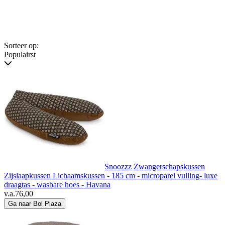
Sorteer op:
Populairst
Snoozzz Zwangerschapskussen
Zijslaapkussen Lichaamskussen - 185 cm - microparel vulling- luxe
draagtas - wasbare hoes - Havana
v.a.
76,00
Ga naar Bol Plaza