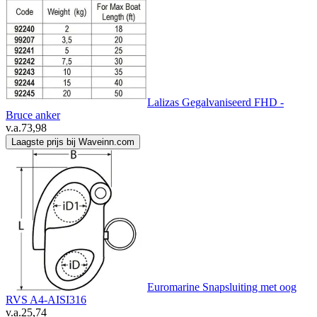
Lalizas Gegalvaniseerd FHD -
Bruce anker
v.a.
73,98
Laagste prijs bij Waveinn.com
Euromarine Snapsluiting met oog
RVS A4-AISI316
v.a.
25,74