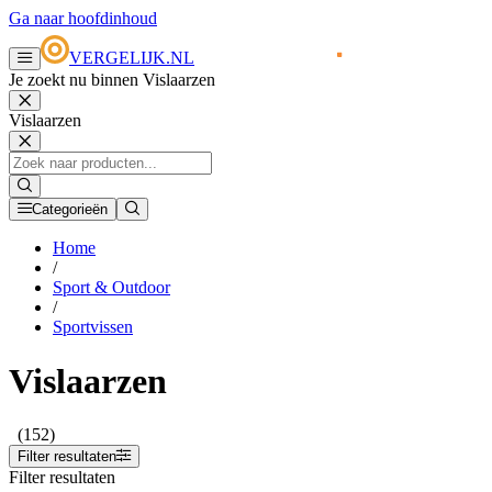
Ga naar hoofdinhoud
VERGELIJK.NL
Je zoekt nu binnen Vislaarzen
Vislaarzen
Categorieën
Home
/
Sport & Outdoor
/
Sportvissen
Vislaarzen
(152)
Filter resultaten
Filter resultaten