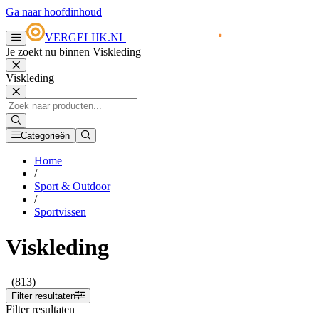
Ga naar hoofdinhoud
VERGELIJK.NL
Je zoekt nu binnen Viskleding
Viskleding
Categorieën
Home
/
Sport & Outdoor
/
Sportvissen
Viskleding
(813)
Filter resultaten
Filter resultaten