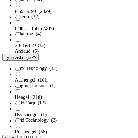
€ 55 - € 90
(2329)
Alcedo
(32)
€ 90 - € 160
(2405)
Alkatresz
(4)
≥ € 160
(2374)
Amiaud
(5)
Type vishengel
Amx Teknology
(32)
Aashengel
(101)
Angling Pursuits
(1)
Hengel
(218)
Avid Carp
(12)
IJsvishengel
(1)
Avid Technology
(3)
Reishengel
(56)
Bad Bass
(7)