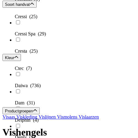
Soort handvat
Cressi
(25)
Cressi Spa
(29)
Cresta
(25)
Kleur
Ctec
(7)
Daiwa
(736)
Dam
(31)
Productgroepen
Visaas
Viskleding
Vislijnen
Vismolens
Vislaarzen
Delphin
(4)
Vishengels
Denty
(1)