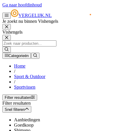
Ga naar hoofdinhoud
VERGELIJK.NL
Je zoekt nu binnen Vishengels
Vishengels
Categorieën
Home
/
Sport & Outdoor
/
Sportvissen
Filter resultaten
Filter resultaten
Snel filteren
Aanbiedingen
Goedkoop
Shimano