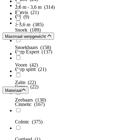
2,6 m - 3,6 m
(314)
Platvis
(21)
C4
(9)
≥ 3,6 m
(385)
Snoek
(189)
Captain James
(7)
Maximaal werpgewicht
Snoekbaars
(158)
Carp Expert
(137)
Voorn
(42)
Carp spirit
(21)
Zalm
(22)
Cetma
(22)
Materiaal
Zeebaars
(130)
Cinnetic
(167)
Colmic
(375)
Cortland
(1)