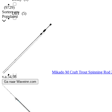
(9729)
Sorteer op:
DLT
(5)
Populairst
Dtd
(1)
Epsealon
(120)
Evia
(3)
Expert Predator
(41)
Mikado M Craft Trout Spinning Rod Zi
v.a.
54,98
Ga naar Waveinn.com
Falcon
(121)
FISH-XPRO
(7)
Fishing Ferrari
(78)