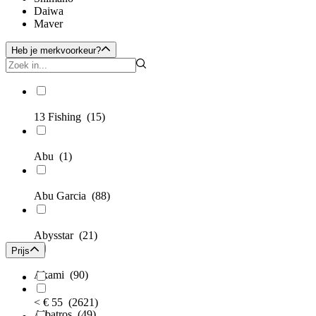
Daiwa
Maver
Heb je merkvoorkeur?
13 Fishing
(15)
Abu
(1)
Abu Garcia
(88)
Abysstar
(21)
Prijs
Akami
(90)
< € 55
(2621)
Albatros
(49)