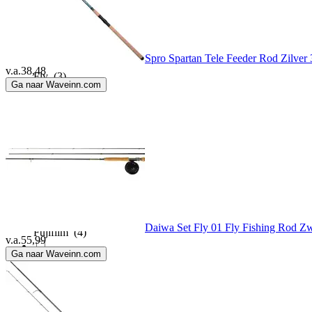
Fladen Fishing
(1)
Spro Spartan Tele Feeder Rod Zilver 
v.a.
38,48
Fly
(3)
Ga naar Waveinn.com
FOX
(11)
Fox International
(54)
FOX Rage
(56)
Daiwa Set Fly 01 Fly Fishing Rod Zw
Fujifilm
(4)
v.a.
55,99
Ga naar Waveinn.com
Gamakatsu
(2)
Game on Fishing
(4)