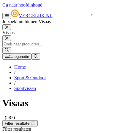
Ga naar hoofdinhoud
VERGELIJK.NL
Je zoekt nu binnen Visaas
Visaas
Categorieën
Home
/
Sport & Outdoor
/
Sportvissen
Visaas
(587)
Filter resultaten
Filter resultaten