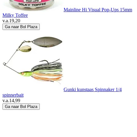
Mainline Hi Visual Pop-Ups 15mm
Milky Toffee
v.a.
19,20
Ga naar Bol Plaza
Gunki kunstaas Spinnaker 1/4
spinnerbait
v.a.
14,99
Ga naar Bol Plaza