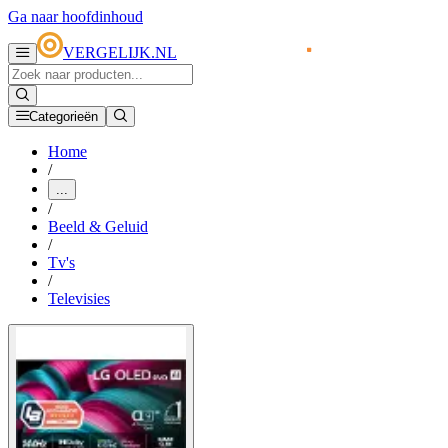
Ga naar hoofdinhoud
VERGELIJK.NL
Categorieën
Home
/
...
/
Beeld & Geluid
/
Tv's
/
Televisies