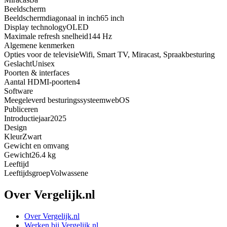
Beeldscherm
Beeldschermdiagonaal in inch
65 inch
Display technology
OLED
Maximale refresh snelheid
144 Hz
Algemene kenmerken
Opties voor de televisie
Wifi, Smart TV, Miracast, Spraakbesturing
Geslacht
Unisex
Poorten & interfaces
Aantal HDMI-poorten
4
Software
Meegeleverd besturingssysteem
webOS
Publiceren
Introductiejaar
2025
Design
Kleur
Zwart
Gewicht en omvang
Gewicht
26.4 kg
Leeftijd
Leeftijdsgroep
Volwassene
Over Vergelijk.nl
Over Vergelijk.nl
Werken bij Vergelijk.nl