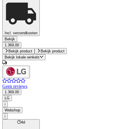
Incl. verzendkosten
Bekijk
1.369,00
Bekijk product
Bekijk product
Bekijk lokale winkels
Geen reviews
1.369,00
LG
i
Webshop
i
4d