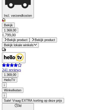
Incl. verzendkosten
Bekijk
1.369,00
1.799,00
Bekijk product
Bekijk product
Bekijk lokale winkels
241 reviews
1.369,00
HelloTV
i
Winkelketen
i
Sale! Vraag EXTRA korting op deze prijs
3d