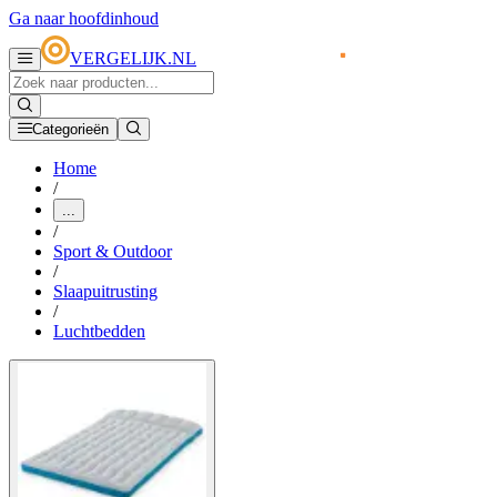
Ga naar hoofdinhoud
VERGELIJK.NL
Categorieën
Home
/
...
/
Sport & Outdoor
/
Slaapuitrusting
/
Luchtbedden