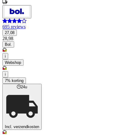
695 reviews
27,08
28,98
Bol.
i
Webshop
i
7% korting
24u
Incl. verzendkosten