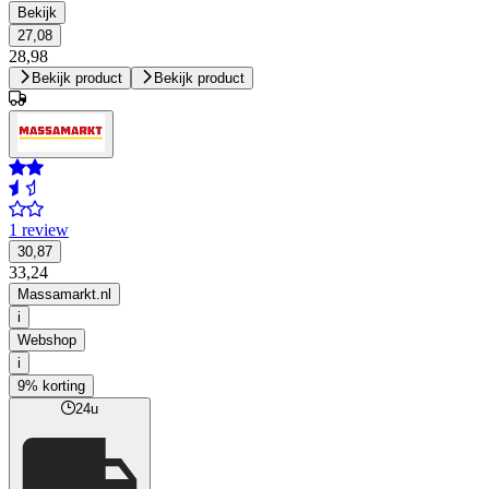
Bekijk
27,08
28,98
Bekijk product
Bekijk product
1 review
30,87
33,24
Massamarkt.nl
i
Webshop
i
9% korting
24u