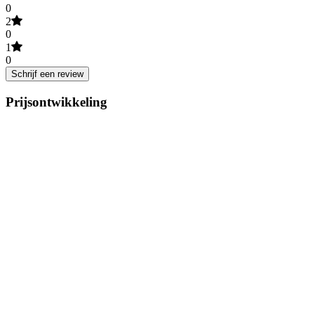
0
2
0
1
0
Schrijf een review
Prijsontwikkeling