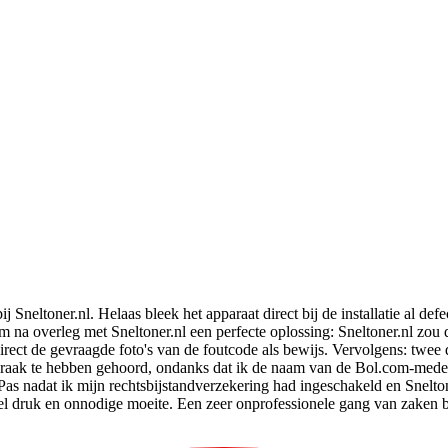
j Sneltoner.nl. Helaas bleek het apparaat direct bij de installatie al d
 na overleg met Sneltoner.nl een perfecte oplossing: Sneltoner.nl zou d
irect de gevraagde foto's van de foutcode als bewijs. Vervolgens: twee
praak te hebben gehoord, ondanks dat ik de naam van de Bol.com-mede
 Pas nadat ik mijn rechtsbijstandverzekering had ingeschakeld en Snelt
l druk en onnodige moeite. Een zeer onprofessionele gang van zaken bij