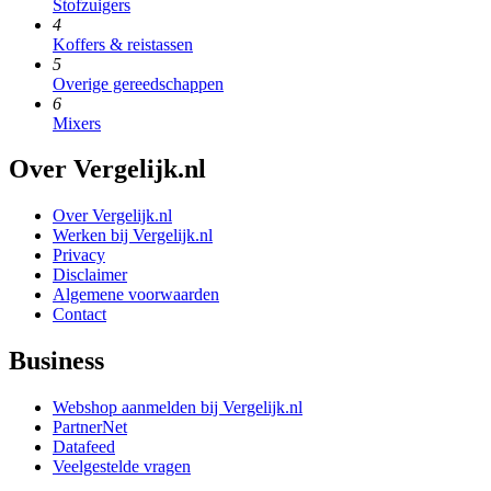
Stofzuigers
4
Koffers & reistassen
5
Overige gereedschappen
6
Mixers
Over Vergelijk.nl
Over Vergelijk.nl
Werken bij Vergelijk.nl
Privacy
Disclaimer
Algemene voorwaarden
Contact
Business
Webshop aanmelden bij Vergelijk.nl
PartnerNet
Datafeed
Veelgestelde vragen