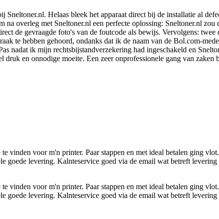
j Sneltoner.nl. Helaas bleek het apparaat direct bij de installatie al d
 na overleg met Sneltoner.nl een perfecte oplossing: Sneltoner.nl zou d
irect de gevraagde foto's van de foutcode als bewijs. Vervolgens: twee
praak te hebben gehoord, ondanks dat ik de naam van de Bol.com-mede
 Pas nadat ik mijn rechtsbijstandverzekering had ingeschakeld en Snelt
l druk en onnodige moeite. Een zeer onprofessionele gang van zaken bij
 te vinden voor m'n printer. Paar stappen en met ideal betalen ging vlo
e goede levering. Kalnteservice goed via de email wat betreft levering 
 te vinden voor m'n printer. Paar stappen en met ideal betalen ging vlo
e goede levering. Kalnteservice goed via de email wat betreft levering 