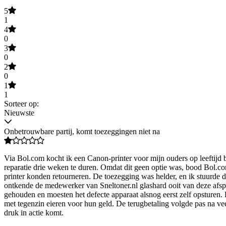
5
1
4
0
3
0
2
0
1
1
Sorteer op:
Nieuwste
Onbetrouwbare partij, komt toezeggingen niet na
Via Bol.com kocht ik een Canon-printer voor mijn ouders op leeftijd bi
reparatie drie weken te duren. Omdat dit geen optie was, bood Bol.com
printer konden retourneren. De toezegging was helder, en ik stuurde d
ontkende de medewerker van Sneltoner.nl glashard ooit van deze afs
gehouden en moesten het defecte apparaat alsnog eerst zelf opsturen.
met tegenzin eieren voor hun geld. De terugbetaling volgde pas na vee
druk in actie komt.