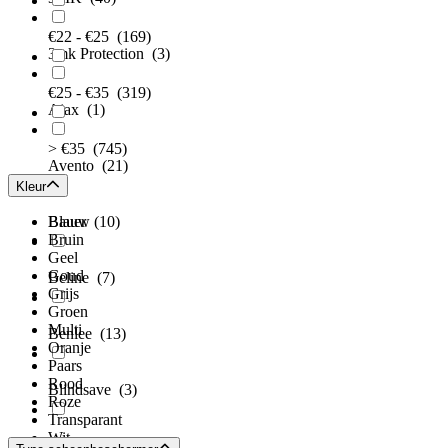
€22 - €25
(169)
3mk Protection
(3)
€25 - €35
(319)
Ajax
(1)
> €35
(745)
Avento
(21)
Kleur
Bauer
Blauw
(10)
Bruin
Geel
Goud
Beline
(7)
Grijs
Groen
Multi
Benlee
(13)
Oranje
Paars
Rood
Blindsave
(3)
Roze
Transparant
Wit
Blue Sports
(1)