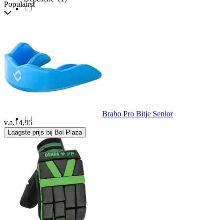
Populairst
Dutchy Pro
(12)
Ennui
(1)
Erima
(50)
Errea
(1)
Brabo Pro Bitje Senior
v.a.
14,95
Laagste prijs bij Bol Plaza
EtuiTab
(12)
Everlast
(11)
Fairtex
(28)
FC Barcelona
(7)