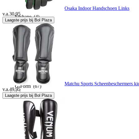
Osaka Indoor Handschoen Links
v.a.
30,95
Fitshape
(4)
Laagste prijs bij Bol Plaza
Flaxta
(3)
Floky
(1)
Fuse Protection
(2)
Matchu Sports Scheenbeschermers kick
G-Form
(67)
v.a.
49,95
Laagste prijs bij Bol Plaza
Gearxpro
(2)
Givova
(2)
Gladts
(6)