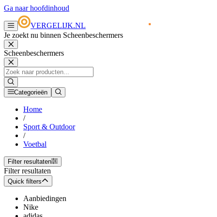
Ga naar hoofdinhoud
VERGELIJK.NL
Je zoekt nu binnen Scheenbeschermers
Scheenbeschermers
Categorieën
Home
/
Sport & Outdoor
/
Voetbal
Filter resultaten
Filter resultaten
Quick filters
Aanbiedingen
Nike
adidas