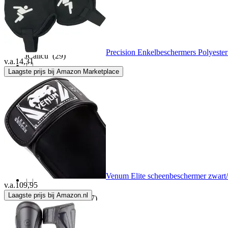
JC
(6)
Precision Enkelbeschermers Polyeste
JCalicu
(29)
v.a.
14,31
Laagste prijs bij Amazon Marketplace
JDH
(1)
Joya
(108)
Kempa
(1)
King
(7)
Venum Elite scheenbeschermer zwart/
v.a.
109,95
Laagste prijs bij Amazon.nl
King Pro Boxing
(67)
KWON
(26)