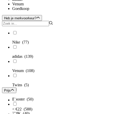
Venum
Goedkoop
Heb je merkvoorkeur?
Nike
(77)
adidas
(139)
Venum
(108)
Twins
(5)
Prijs
Booster
(50)
< €22
(588)
3MK
(40)