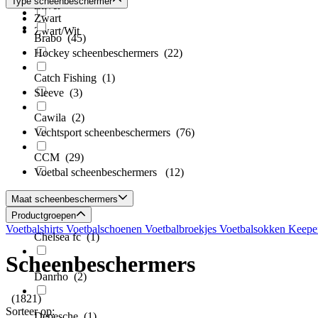
Type scheenbeschermer
Zilver
Zwart
Zwart/Wit
Brabo
(45)
Hockey scheenbeschermers
(22)
Catch Fishing
(1)
Sleeve
(3)
Cawila
(2)
Vechtsport scheenbeschermers
(76)
CCM
(29)
Voetbal scheenbeschermers
(12)
Cep
(3)
Maat scheenbeschermers
Productgroepen
Voetbalshirts
Voetbalschoenen
Voetbalbroekjes
Voetbalsokken
Keepe
Chelsea fc
(1)
Scheenbeschermers
Danrho
(2)
(1821)
Sorteer op:
Depesche
(1)