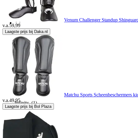
Gorilla wear
(3)
Venum Challenger Standup Shinguar
v.a.
59,99
Laagste prijs bij Daka.nl
Grays
(23)
Hudora
(2)
Hummel
(15)
Icetec
(2)
Matchu Sports Scheenbeschermers kic
v.a.
49,95
Infinity
(1)
Laagste prijs bij Bol Plaza
iON
(1)
Jako
(73)