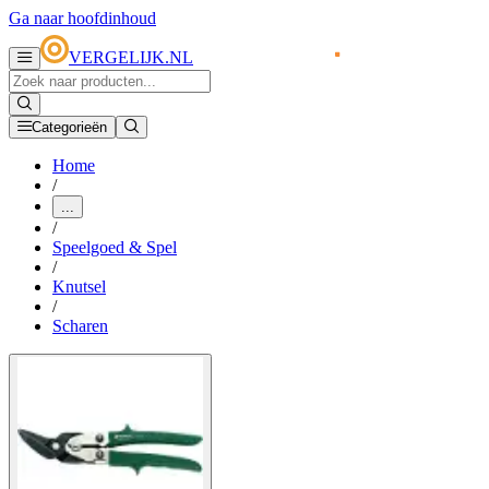
Ga naar hoofdinhoud
VERGELIJK.NL
Categorieën
Home
/
...
/
Speelgoed & Spel
/
Knutsel
/
Scharen