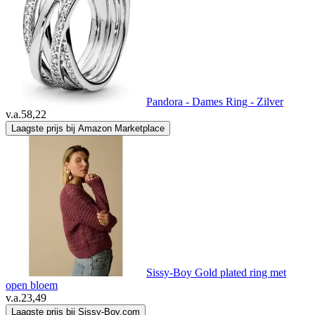
Pandora - Dames Ring - Zilver
v.a.
58,22
Laagste prijs bij Amazon Marketplace
Sissy-Boy Gold plated ring met
open bloem
v.a.
23,49
Laagste prijs bij Sissy-Boy.com