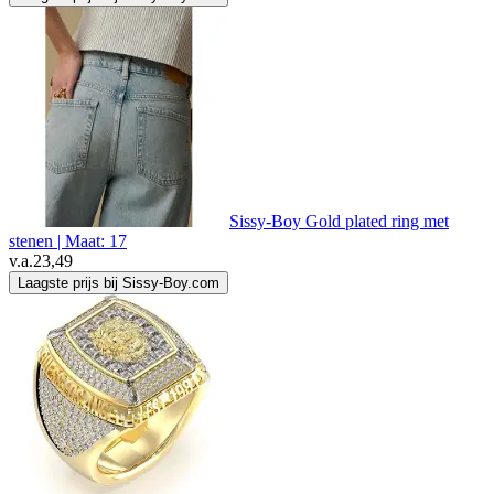
Sissy-Boy Gold plated ring met
stenen | Maat: 17
v.a.
23,49
Laagste prijs bij Sissy-Boy.com