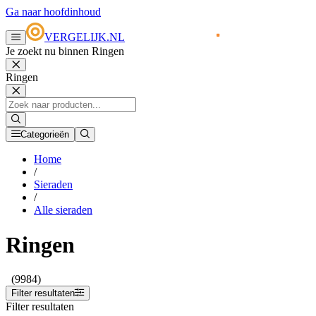
Ga naar hoofdinhoud
VERGELIJK.NL
Je zoekt nu binnen Ringen
Ringen
Categorieën
Home
/
Sieraden
/
Alle sieraden
Ringen
(9984)
Filter resultaten
Filter resultaten