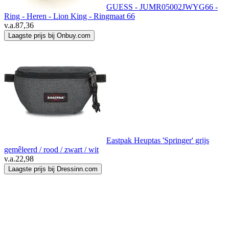
GUESS - JUMR05002JWYG66 -
Ring - Heren - Lion King - Ringmaat 66
v.a.
87,36
Laagste prijs bij Onbuy.com
Eastpak Heuptas 'Springer' grijs
gemêleerd / rood / zwart / wit
v.a.
22,98
Laagste prijs bij Dressinn.com