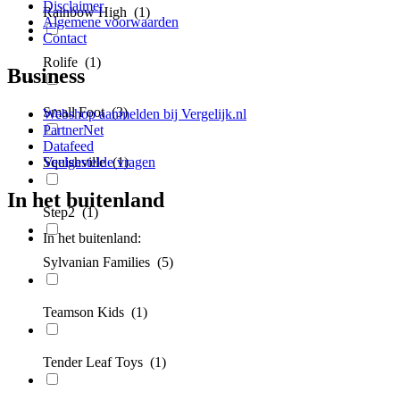
Disclaimer
Rainbow High
(1)
Algemene voorwaarden
Contact
Rolife
(1)
Business
Small Foot
(3)
Webshop aanmelden bij Vergelijk.nl
PartnerNet
Datafeed
Veelgestelde vragen
Squishville
(1)
In het buitenland
Step2
(1)
In het buitenland:
Sylvanian Families
(5)
Teamson Kids
(1)
Tender Leaf Toys
(1)