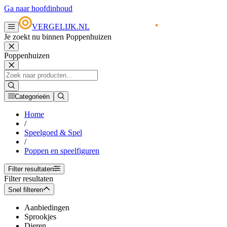
Ga naar hoofdinhoud
VERGELIJK.NL
Je zoekt nu binnen Poppenhuizen
Poppenhuizen
Categorieën
Home
/
Speelgoed & Spel
/
Poppen en speelfiguren
Filter resultaten
Filter resultaten
Snel filteren
Aanbiedingen
Sprookjes
Dieren