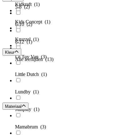
Kidkraft
(1)
5-8
(2)
Kids Concept
(1)
6-10
(2)
Kruzzel
(1)
8-12
(1)
Kleur
Le Toy Van
(3)
Alle leeftijden
(13)
Little Dutch
(1)
Lundby
(1)
Materiaal
Malplay
(1)
Mamabrum
(3)