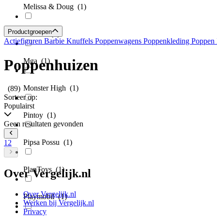
Melissa & Doug
(1)
Productgroepen
Mentari
(1)
Actiefiguren
Barbie
Knuffels
Poppenwagens
Poppenkleding
Poppen
Poppenhuizen
Mga
(1)
Monster High
(1)
(89)
Sorteer op:
Populairst
Pintoy
(1)
Geen resultaten gevonden
Pipsa Possu
(1)
1
2
PlanToys
(1)
Over Vergelijk.nl
Over Vergelijk.nl
Playmobil
(1)
Werken bij Vergelijk.nl
Privacy