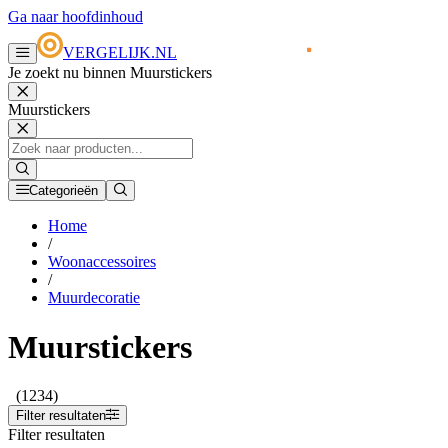
Ga naar hoofdinhoud
VERGELIJK.NL
Je zoekt nu binnen Muurstickers
Muurstickers
Categorieën
Home
/
Woonaccessoires
/
Muurdecoratie
Muurstickers
(1234)
Filter resultaten
Filter resultaten