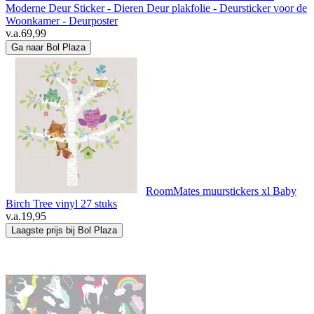
Moderne Deur Sticker - Dieren Deur plakfolie - Deursticker voor de
Woonkamer - Deurposter
v.a.
69,99
Ga naar Bol Plaza
RoomMates muurstickers xl Baby
Birch Tree vinyl 27 stuks
v.a.
19,95
Laagste prijs bij Bol Plaza