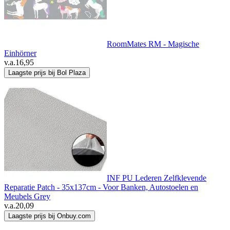
RoomMates RM - Magische
Einhörner
v.a.
16,95
Laagste prijs bij Bol Plaza
INF PU Lederen Zelfklevende
Reparatie Patch - 35x137cm - Voor Banken, Autostoelen en
Meubels Grey
v.a.
20,09
Laagste prijs bij Onbuy.com