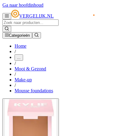
Ga naar hoofdinhoud
VERGELIJK.NL
Categorieën
Home
/
...
/
Mooi & Gezond
/
Make-up
/
Mousse foundations