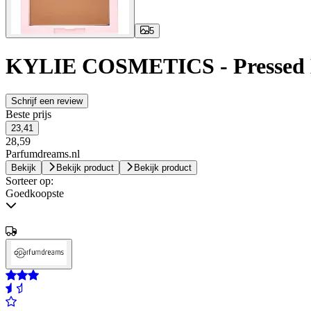
5
KYLIE COSMETICS - Pressed Br
Schrijf een review
Beste prijs
23,41
28,59
Parfumdreams.nl
Bekijk
Bekijk product
Bekijk product
Sorteer op:
Goedkoopste