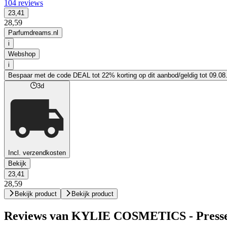
104 reviews
23,41
28,59
Parfumdreams.nl
i
Webshop
i
Bespaar met de code DEAL tot 22% korting op dit aanbod/geldig tot 09.08
3d
Incl. verzendkosten
Bekijk
23,41
28,59
Bekijk product
Bekijk product
Reviews van KYLIE COSMETICS - Pressed