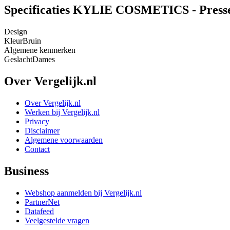
Specificaties KYLIE COSMETICS - Presse
Design
Kleur
Bruin
Algemene kenmerken
Geslacht
Dames
Over Vergelijk.nl
Over Vergelijk.nl
Werken bij Vergelijk.nl
Privacy
Disclaimer
Algemene voorwaarden
Contact
Business
Webshop aanmelden bij Vergelijk.nl
PartnerNet
Datafeed
Veelgestelde vragen