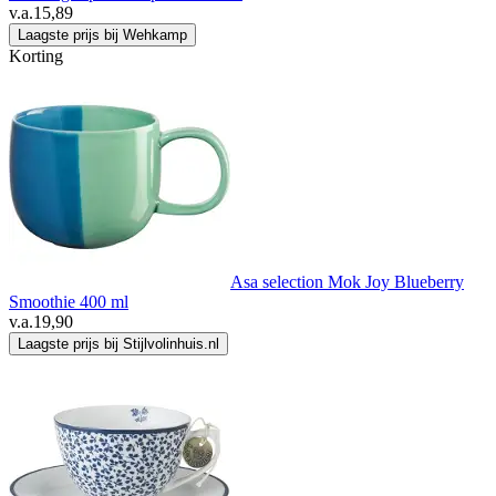
v.a.
15,89
Laagste prijs bij Wehkamp
Korting
Asa selection Mok Joy Blueberry
Smoothie 400 ml
v.a.
19,90
Laagste prijs bij Stijlvolinhuis.nl