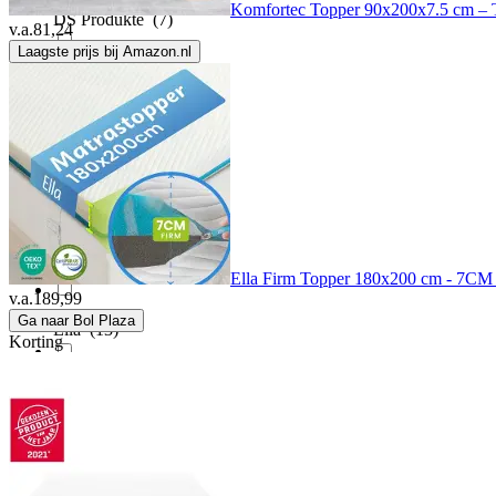
Komfortec Topper 90x200x7.5 cm – T
DS Produkte
(7)
v.a.
81,24
Laagste prijs bij Amazon.nl
Efko
(12)
EL Life
(8)
Elegance
(4)
Eleganzzz
(16)
Ella Firm Topper 180x200 cm - 7CM M
v.a.
189,99
Ga naar Bol Plaza
Ella
(13)
Korting
Emma
(14)
Empty
(2)