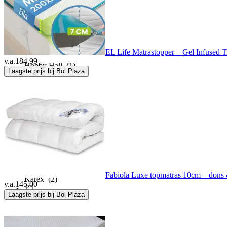
HappyBed
(4)
Harris&Darwin
(20)
EL Life Matrastopper – Gel Infused T
v.a.
184,99
Hobby Hall
(1)
Laagste prijs bij Bol Plaza
Homescapes
(6)
Hydro
(11)
Juskys
(4)
Fabiola Luxe topmatras 10cm – dons &
Karex
(2)
v.a.
145,00
Laagste prijs bij Bol Plaza
Kico Label
(1)