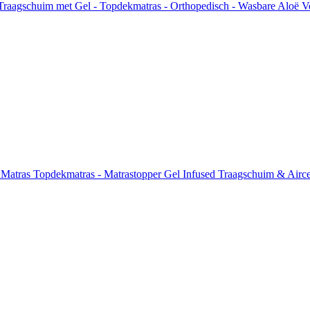
raagschuim met Gel - Topdekmatras - Orthopedisch - Wasbare Aloë V
atras Topdekmatras - Matrastopper Gel Infused Traagschuim & Aircel