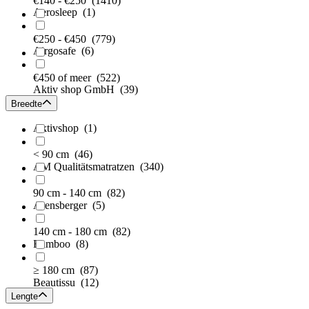
€140 - €250
(1410)
Aerosleep
(1)
€250 - €450
(779)
Airgosafe
(6)
€450 of meer
(522)
Aktiv shop GmbH
(39)
Breedte
Aktivshop
(1)
< 90 cm
(46)
AM Qualitätsmatratzen
(340)
90 cm - 140 cm
(82)
Arensberger
(5)
140 cm - 180 cm
(82)
Bamboo
(8)
≥ 180 cm
(87)
Beautissu
(12)
Lengte