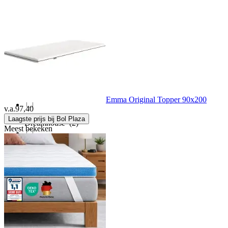
CozySense
(43)
Dailydream
(9)
Densi
(53)
Dodo
(1)
Emma Original Topper 90x200
v.a.
97,40
Laagste prijs bij Bol Plaza
Dreamhouse
(2)
Meest bekeken
Dr?me
(2)
Drôme
(4)
Droommatras
(348)