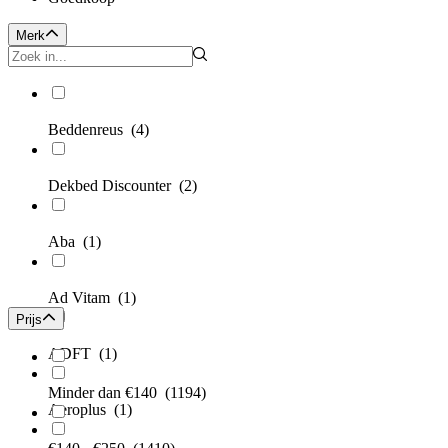
Merk
Beddenreus
(4)
Dekbed Discounter
(2)
Aba
(1)
Ad Vitam
(1)
Prijs
ADFT
(1)
Minder dan €140
(1194)
Aeroplus
(1)