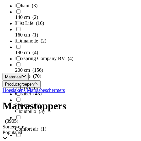
Beliani
(3)
140 cm
(2)
Best Life
(16)
160 cm
(1)
Bonnanotte
(2)
190 cm
(4)
Boxspring Company BV
(4)
200 cm
(156)
Caresse
(70)
Materiaal
Productgroepen
210 cm
(67)
Hoeslakens
Matrasbeschermers
Casabel
(43)
Matrastoppers
220 cm
(61)
Cloudpillo
(3)
(3905)
Sorteer op:
Comfort air
(1)
Populairst