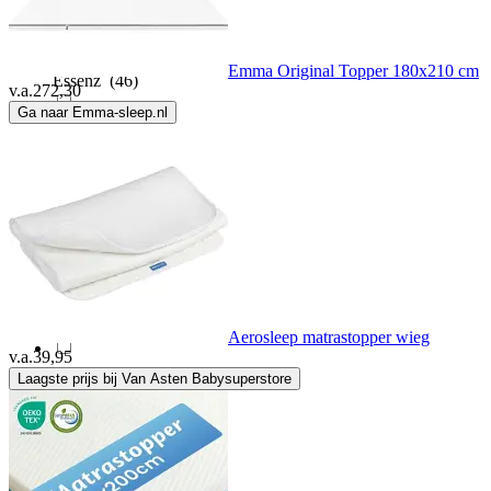
Ergoline
(59)
Emma Original Topper 180x210 cm
Essenz
(46)
v.a.
272,30
Ga naar Emma-sleep.nl
Fabiola
(8)
FDM
(93)
Fellhof
(4)
Felman
(11)
Aerosleep matrastopper wieg
v.a.
39,95
Laagste prijs bij Van Asten Babysuperstore
Flip
(1)
Goossens
(9)