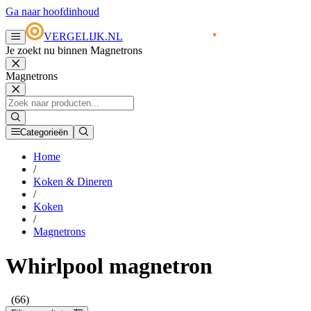
Ga naar hoofdinhoud
VERGELIJK.NL
Je zoekt nu binnen Magnetrons
Magnetrons
Categorieën
Home
/
Koken & Dineren
/
Koken
/
Magnetrons
Whirlpool magnetron
(66)