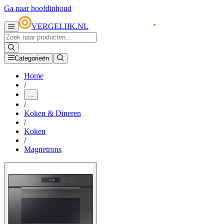
Ga naar hoofdinhoud
VERGELIJK.NL
Categorieën
Home
/
...
/
Koken & Dineren
/
Koken
/
Magnetrons