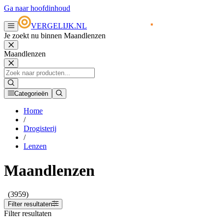
Ga naar hoofdinhoud
VERGELIJK.NL
Je zoekt nu binnen Maandlenzen
Maandlenzen
Categorieën
Home
/
Drogisterij
/
Lenzen
Maandlenzen
(3959)
Filter resultaten
Filter resultaten