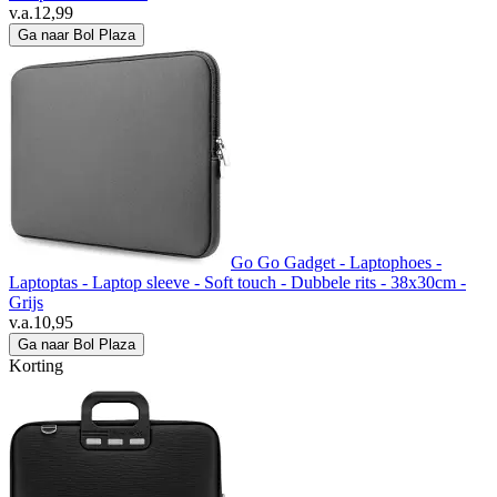
v.a.
12,99
Ga naar Bol Plaza
Go Go Gadget - Laptophoes -
Laptoptas - Laptop sleeve - Soft touch - Dubbele rits - 38x30cm -
Grijs
v.a.
10,95
Ga naar Bol Plaza
Korting