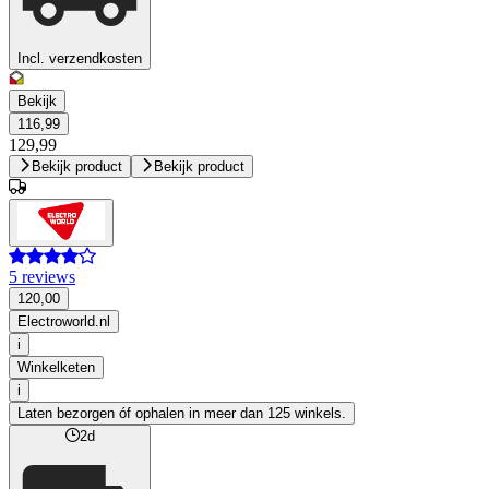
Incl. verzendkosten
Bekijk
116,99
129,99
Bekijk product
Bekijk product
5 reviews
120,00
Electroworld.nl
i
Winkelketen
i
Laten bezorgen óf ophalen in meer dan 125 winkels.
2d