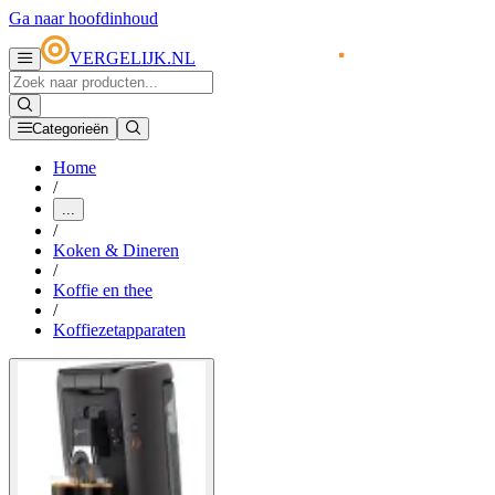
Ga naar hoofdinhoud
VERGELIJK.NL
Categorieën
Home
/
...
/
Koken & Dineren
/
Koffie en thee
/
Koffiezetapparaten