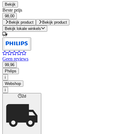
Bekijk
Beste prijs
98,00
Bekijk product
Bekijk product
Bekijk lokale winkels
Geen reviews
99,96
Philips
i
Webshop
i
2d