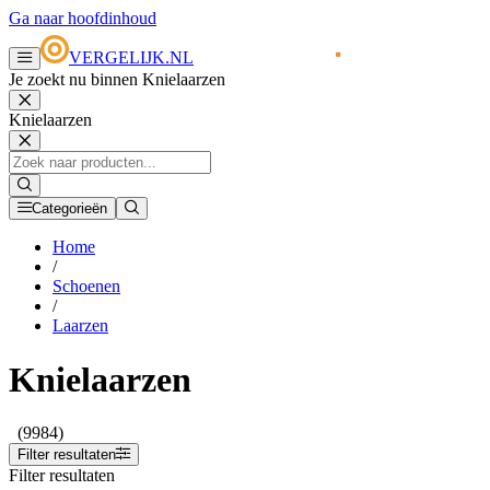
Ga naar hoofdinhoud
VERGELIJK.NL
Je zoekt nu binnen Knielaarzen
Knielaarzen
Categorieën
Home
/
Schoenen
/
Laarzen
Knielaarzen
(9984)
Filter resultaten
Filter resultaten