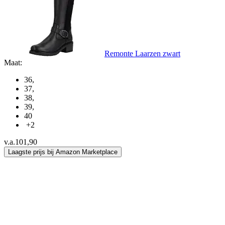
Remonte Laarzen zwart
Maat:
36
,
37
,
38
,
39
,
40
+2
v.a.
101,90
Laagste prijs bij Amazon Marketplace