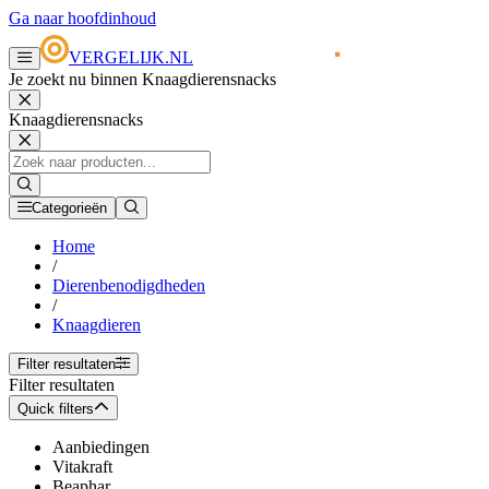
Ga naar hoofdinhoud
VERGELIJK.NL
Je zoekt nu binnen Knaagdierensnacks
Knaagdierensnacks
Categorieën
Home
/
Dierenbenodigdheden
/
Knaagdieren
Filter resultaten
Filter resultaten
Quick filters
Aanbiedingen
Vitakraft
Beaphar