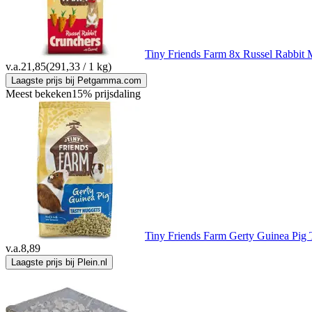
Tiny Friends Farm 8x Russel Rabbit 
v.a.
21,85
(291,33 / 1 kg)
Laagste prijs bij Petgamma.com
Meest bekeken
15% prijsdaling
Tiny Friends Farm Gerty Guinea Pig 
v.a.
8,89
Laagste prijs bij Plein.nl