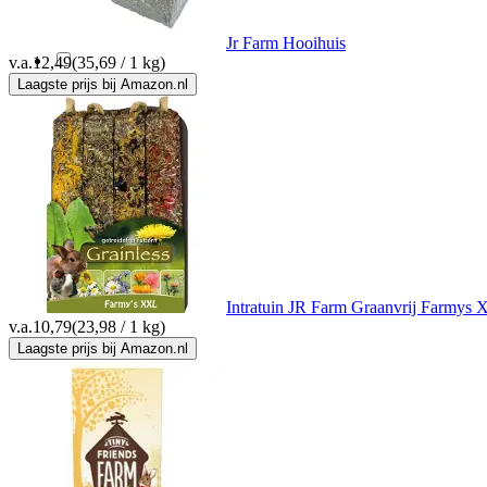
Little One
(1)
Jr Farm Hooihuis
v.a.
12,49
(35,69 / 1 kg)
Laagste prijs bij Amazon.nl
Rosewood
(4)
Rosewood Pet
(1)
Sanal
(1)
Science Selective
(1)
Intratuin JR Farm Graanvrij Farmys
v.a.
10,79
(23,98 / 1 kg)
Supreme
(4)
Laagste prijs bij Amazon.nl
Tiny Friends Farm
(23)
Versele-Laga
(4)