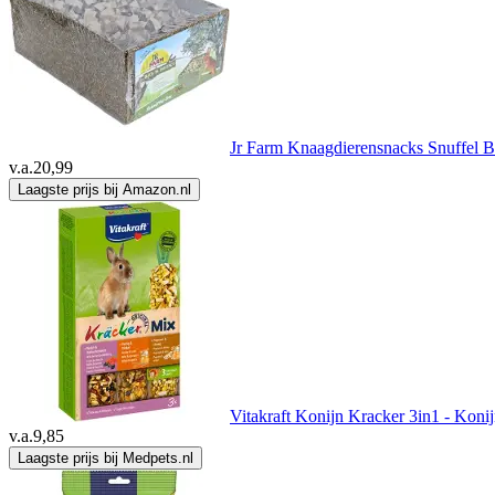
Jr Farm Knaagdierensnacks Snuffel 
v.a.
20,99
Laagste prijs bij Amazon.nl
Vitakraft Konijn Kracker 3in1 - Koni
v.a.
9,85
Laagste prijs bij Medpets.nl