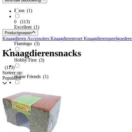
Minimale beoordeling
Boon
(1)
0
(113)
Excellent
(1)
Productgroepen
Knaagdieren Accessoires
Knaagdierenvoer
Knaagdierenspeelgoedere
Flamingo
(3)
Knaagdierensnacks
Hobby First
(3)
(113)
Sorteer op:
Home Friends
(1)
Populairst
Intratuin
(2)
Jr Farm
(16)
Konacorn
(4)