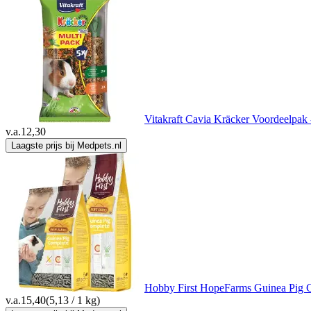
Vitakraft Cavia Kräcker Voordeelpak 
v.a.
12,30
Laagste prijs bij Medpets.nl
Hobby First HopeFarms Guinea Pig 
v.a.
15,40
(5,13 / 1 kg)