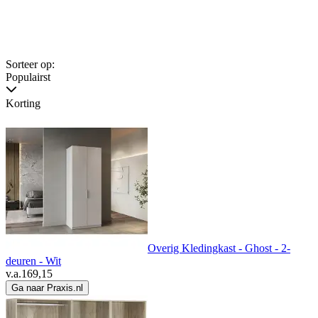
Sorteer op:
Populairst
Korting
Overig Kledingkast - Ghost - 2-
deuren - Wit
v.a.
169,15
Ga naar Praxis.nl