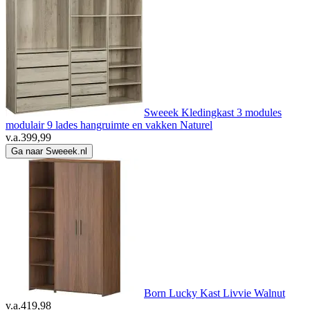
Sweeek Kledingkast 3 modules
modulair 9 lades hangruimte en vakken Naturel
v.a.
399,99
Ga naar Sweeek.nl
Born Lucky Kast Livvie Walnut
v.a.
419,98