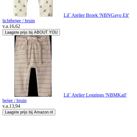
Lil´ Atelier Broek 'NBNGayo Eli'
lichtbeige / bruin
v.a.
16,62
Laagste prijs bij ABOUT YOU
Lil´ Atelier Leggings 'NBMKail'
beige / bruin
v.a.
13,94
Laagste prijs bij Amazon.nl