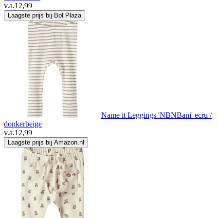
v.a.
12,99
Laagste prijs bij Bol Plaza
Name it Leggings 'NBNBani' ecru /
donkerbeige
v.a.
12,99
Laagste prijs bij Amazon.nl