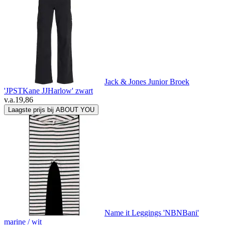
Jack & Jones Junior Broek
'JPSTKane JJHarlow' zwart
v.a.
19,86
Laagste prijs bij ABOUT YOU
Name it Leggings 'NBNBani'
marine / wit