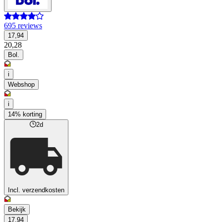
695 reviews
17,94
20,28
Bol.
i
Webshop
i
14% korting
2d
Incl. verzendkosten
Bekijk
17,94