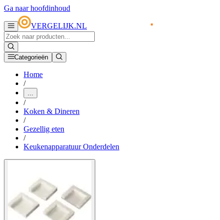
Ga naar hoofdinhoud
VERGELIJK.NL
Categorieën
Home
/
...
/
Koken & Dineren
/
Gezellig eten
/
Keukenapparatuur Onderdelen