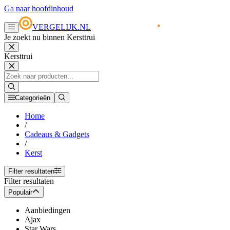
Ga naar hoofdinhoud
VERGELIJK.NL
Je zoekt nu binnen Kersttrui
Kersttrui
Categorieën
Home
/
Cadeaus & Gadgets
/
Kerst
Filter resultaten
Filter resultaten
Populair
Aanbiedingen
Ajax
Star Wars