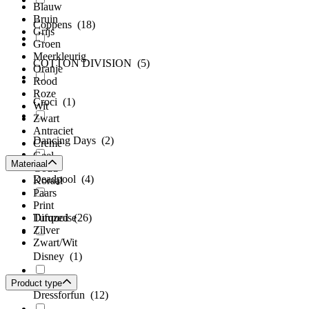
Blauw
Bruin
Coppens
(18)
Grijs
Groen
Meerkleurig
COTTON DIVISION
(5)
Oranje
Rood
Roze
Croci
(1)
Wit
Zwart
Antraciet
Dancing Days
(2)
Creme
Geel
Materiaal
Goud
Deadpool
(4)
Koraal
Paars
Print
Difuzed
Turquoise
(26)
Zilver
Zwart/Wit
Disney
(1)
Product type
Dressforfun
(12)