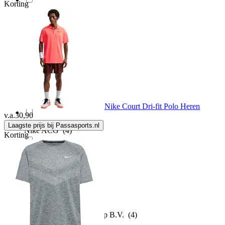
Korting
Mymo
(3)
Naruto
(5)
Next
(114)
Nike
(649)
Nike Court Dri-fit Polo Heren
v.a.
30,90
Laagste prijs bij Passasports.nl
Nike ACG
(4)
Korting
ON
(1)
Only & Sons
(16)
Oppo Merchandise Group B.V.
(4)