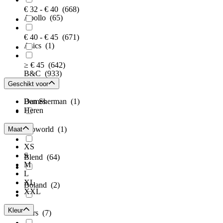
€ 32 - € 40
(668)
Apollo
(65)
€ 40 - € 45
(671)
Asics
(1)
≥ € 45
(642)
B&C
(933)
Geschikt voor
Ben Sherman
Dames
(1)
Heren
Bioworld
(1)
Maat
XS
S
Blend
(64)
M
L
XL
Boland
(2)
XXL
Kleur
Cars
(7)