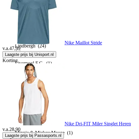
League of Legends
(1)
Lilo & Stitch
(7)
Nike Maillot Stride
Lindbergh
(24)
v.a.
47,99
Laagste prijs bij Unisport.nl
Korting
Liverpool F.C.
(1)
MARVELIS
(3)
Merchcode
(47)
Merkloos
(2)
Nike Dri-FIT Miler Singlet Heren
v.a.
28,90
Minnie & Mickey Mouse
(1)
Laagste prijs bij Passasports.nl