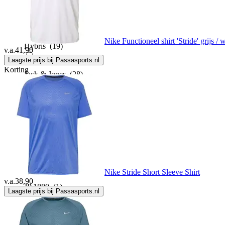
Helmi Motors
(1)
Nike Functioneel shirt 'Stride' grijs / w
Hybris
(19)
v.a.
41,90
Laagste prijs bij Passasports.nl
Korting
Jack & Jones
(28)
Jan Vanderstorm
(10)
JAP Christmas
(111)
Jordan
(53)
Nike Stride Short Sleeve Shirt
v.a.
38,90
JP 1880
(1)
Laagste prijs bij Passasports.nl
Kids Only
(1)