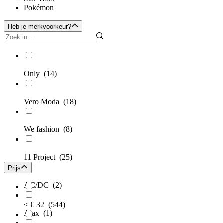
Pokémon
Heb je merkvoorkeur?
Only
(14)
Vero Moda
(18)
We fashion
(8)
11 Project
(25)
Prijs
AC/DC
(2)
< € 32
(544)
Ajax
(1)