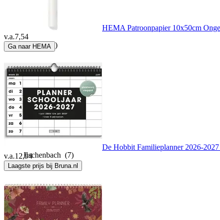
D&N
(1)
HEMA Patroonpapier 10x50cm Onge
v.a.
7,54
Dream
(1)
Ga naar HEMA
Eberhard Faber
(1)
Edsyn
(1)
Emoji
(1)
De Hobbit Familieplanner 2026-2027
Eschenbach
(7)
v.a.
12,94
Laagste prijs bij Bruna.nl
Esselte
(3)
Eurolite
(1)