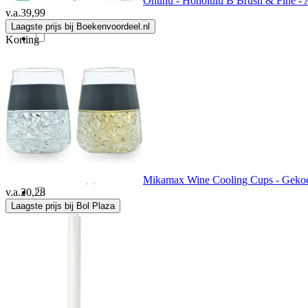
Ohuhu - Honolulu B Brush & Fine - A
v.a.
39,99
Crateit
(1)
Laagste prijs bij Boekenvoordeel.nl
Korting
Crayola
(1)
Crc
(1)
Cretacolor
(1)
De Hobbit
(5)
Mikamax Wine Cooling Cups - Gekoel
v.a.
20,28
Laagste prijs bij Bol Plaza
Disney
(1)
Disney Frozen
(1)
Djois
(1)