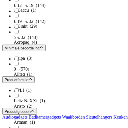
€ 12 - € 19
(144)
123accu
(1)
€ 19 - € 32
(142)
123inkt
(29)
≥ € 32
(143)
Acropaq
(4)
Minimale beoordeling
Agipa
(3)
0
(570)
Allteq
(1)
Productfamilie
APLI
(1)
Leitz NeXXt
(1)
Aristo
(2)
Productgroepen
Audiogadgets
Badkamergadgets
Waakborden
Sleutelhangers
Keuken
Artman
(1)