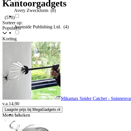
Kantoorgadgets
Avery Zweckform
(8)
(570)
Sorteer op:
Avonside Publishing Ltd.
(4)
Populairst
Korting
Bekking & Blitz
(1)
Bernina
(9)
Beta
(4)
Beta Utensili
(1)
Mikamax Spider Catcher - Spinnenvan
v.a.
14,90
BI-Office
(1)
Laagste prijs bij MegaGadgets.nl
Meest bekeken
BIC
(2)