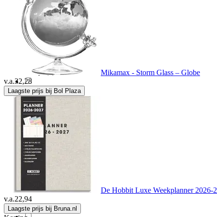
Big Buy Cooking
(1)
Bong
(1)
Brady
(2)
Mikamax - Storm Glass – Globe
v.a.
32,28
Laagste prijs bij Bol Plaza
Bronyl
(1)
Brother
(3)
Bruynzeel
(2)
Canson
(1)
De Hobbit Luxe Weekplanner 2026-
v.a.
22,94
Caran d'Ache
(1)
Laagste prijs bij Bruna.nl