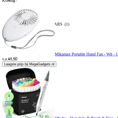
Korting
Carioca
(1)
CAROUSEL CALENDARS
(1)
Castelijn & beerens
(1)
Clairefontaine
(4)
Mikamax Portable Hand Fan - Wit - 1
v.a.
18,90
Laagste prijs bij MegaGadgets.nl
Clover
(2)
Colompac
(2)
CONTÉ À PARIS
(1)
Copenhagen Pro
(1)