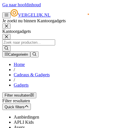
Ga naar hoofdinhoud
VERGELIJK.NL
Je zoekt nu binnen Kantoorgadgets
Kantoorgadgets
Categorieën
Home
/
Cadeaus & Gadgets
/
Gadgets
Filter resultaten
Filter resultaten
Quick filters
Aanbiedingen
APLI Kids
Avery