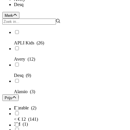
Desq
Merk
APLI Kids
(26)
Avery
(12)
Desq
(9)
Alassio
(3)
Prijs
Durable
(2)
< € 12
(141)
3M
(1)