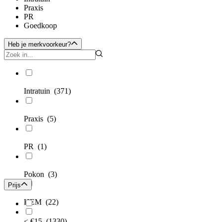
Praxis
PR
Goedkoop
Heb je merkvoorkeur?
Intratuin
(371)
Praxis
(5)
PR
(1)
Pokon
(3)
Prijs
HEM
(22)
< €15
(1330)