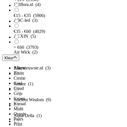
123flora.nl
(4)
€15 - €35
(5906)
ABC-led
(3)
€35 - €60
(4029)
ACXIN
(5)
> €60
(3793)
Air Wick
(2)
Kleur
Allernieuwste.nl
Blauw
(3)
Bruin
Creme
Geel
Amare
(1)
Goud
Grijs
Groen
Ancient Wisdom
(9)
Koraal
Multi
Oranje
Aqua Della
(1)
Paars
Print