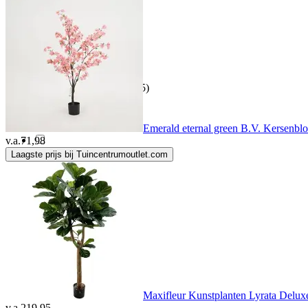
Brynxz
(4)
BTS
(1)
Buitengewoon Boet
(165)
Buxibo
(5)
Emerald eternal green B.V. Kersenb
v.a.
71,98
Laagste prijs bij Tuincentrumoutlet.com
Buzzy
(5)
Buzzy seeds
(2)
By Lille Vilde
(2)
By-Boo
(1)
Maxifleur Kunstplanten Lyrata Delu
v.a.
219,95