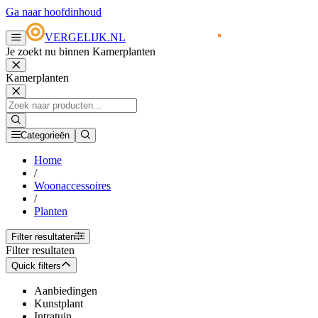
Ga naar hoofdinhoud
VERGELIJK.NL
Je zoekt nu binnen Kamerplanten
Kamerplanten
Categorieën
Home
/
Woonaccessoires
/
Planten
Filter resultaten
Filter resultaten
Quick filters
Aanbiedingen
Kunstplant
Intratuin