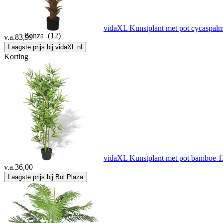
Beliani
(99)
vidaXL Kunstplant met pot cycaspal
Benza
(12)
v.a.
83,99
Laagste prijs bij vidaXL.nl
Korting
Bitten
(1)
Blokker
(14)
Bloomingville
(45)
Blumtal
(6)
vidaXL Kunstplant met pot bamboe 1
v.a.
36,00
Bobbel Home
(4)
Laagste prijs bij Bol Plaza
BOG
(1)