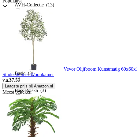
Populairst
AVH-Collectie
(13)
B Living
(1)
B-home-interieur.be
(1)
B2X
(2)
Vevor Olijfboom Kunstmatig 60x60x15
Basic
(3)
Studeerkamer Woonkamer
v.a.
37,59
Laagste prijs bij Amazon.nl
Bass Polska
(3)
Meest bekeken
Bauhaus
(6)
Beautanic Lifestyle
(23)