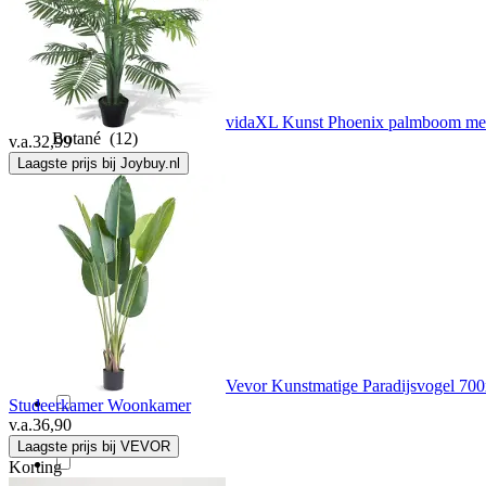
Boltze
(18)
Bonprix
(1)
vidaXL Kunst Phoenix palmboom met
Botané
(12)
v.a.
32,99
Laagste prijs bij Joybuy.nl
Botanic-Haus
(8)
BOTC
(18)
Brandless
(101)
Brixies
(3)
Vevor Kunstmatige Paradijsvogel 700
Studeerkamer Woonkamer
v.a.
36,90
Brulo
(7)
Laagste prijs bij VEVOR
Korting