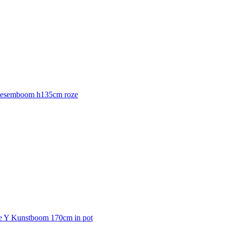
loesemboom h135cm roze
xe Y Kunstboom 170cm in pot