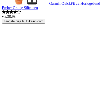
Garmin QuickFit 22 Horlogeband -
Ember Oranje Siliconen
v.a.
38,98
Laagste prijs bij Bikeinn.com