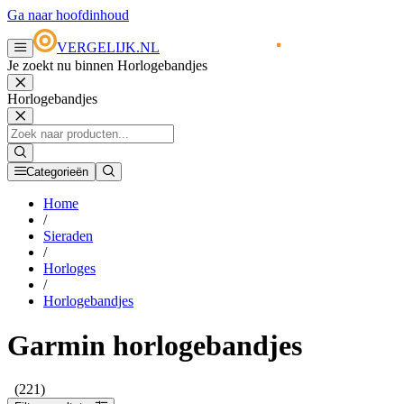
Ga naar hoofdinhoud
VERGELIJK.NL
Je zoekt nu binnen Horlogebandjes
Horlogebandjes
Categorieën
Home
/
Sieraden
/
Horloges
/
Horlogebandjes
Garmin horlogebandjes
(221)