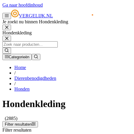
Ga naar hoofdinhoud
VERGELIJK.NL
Je zoekt nu binnen Hondenkleding
Hondenkleding
Categorieën
Home
/
Dierenbenodigdheden
/
Honden
Hondenkleding
(2885)
Filter resultaten
Filter resultaten