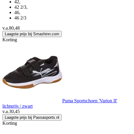
42
,
42 2/3
,
46
,
46 2/3
v.a.
80,48
Laagste prijs bij Smashinn.com
Korting
Puma Sportschoen 'Varion II'
lichtgrijs / zwart
v.a.
30,45
Laagste prijs bij Passasports.nl
Korting