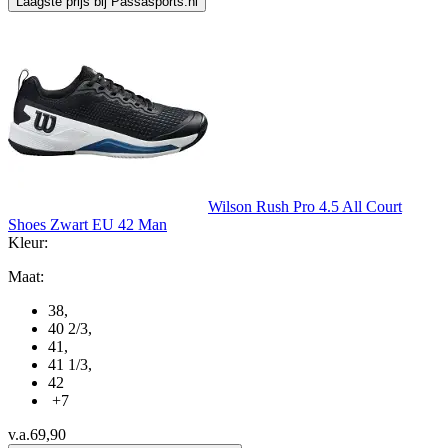
Laagste prijs bij Passasports.nl
Wilson Rush Pro 4.5 All Court
Shoes Zwart EU 42 Man
Kleur:
Maat:
38
,
40 2/3
,
41
,
41 1/3
,
42
+7
v.a.
69,90