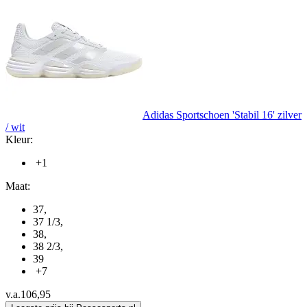
Adidas Sportschoen 'Stabil 16' zilver
/ wit
Kleur:
+1
Maat:
37
,
37 1/3
,
38
,
38 2/3
,
39
+7
v.a.
106,95