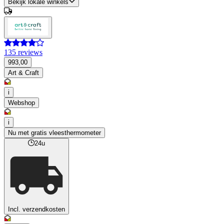
Bekijk lokale winkels
135 reviews
993,00
Art & Craft
i
Webshop
i
Nu met gratis vleesthermometer
24u
Incl. verzendkosten