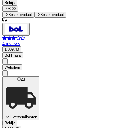
Bekijk
993,00
Bekijk product
Bekijk product
4 reviews
1.089,43
Bol Plaza
i
Webshop
i
2d
Incl. verzendkosten
Bekijk