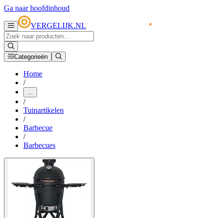
Ga naar hoofdinhoud
VERGELIJK.NL
Categorieën
Home
/
...
/
Tuinartikelen
/
Barbecue
/
Barbecues