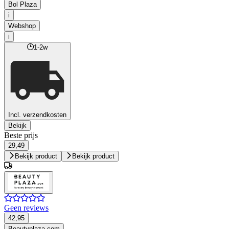
Bol Plaza
i
Webshop
i
1-2w
Incl. verzendkosten
Bekijk
Beste prijs
29,49
Bekijk product
Bekijk product
Geen reviews
42,95
Beautyplaza.com