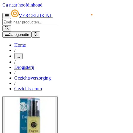
Ga naar hoofdinhoud
VERGELIJK.NL
Categorieën
Home
/
...
/
Drogisterij
/
Gezichtsverzorging
/
Gezichtsserum