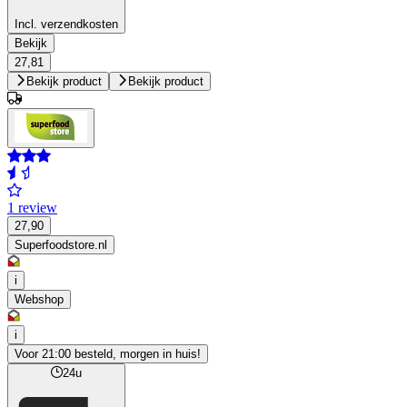
Incl. verzendkosten
Bekijk
27,81
Bekijk product
Bekijk product
1 review
27,90
Superfoodstore.nl
i
Webshop
i
Voor 21:00 besteld, morgen in huis!
24u