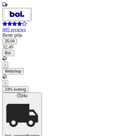
695 reviews
Beste prijs
25,04
32,49
Bol.
i
Webshop
i
23% korting
24u
Incl. verzendkosten