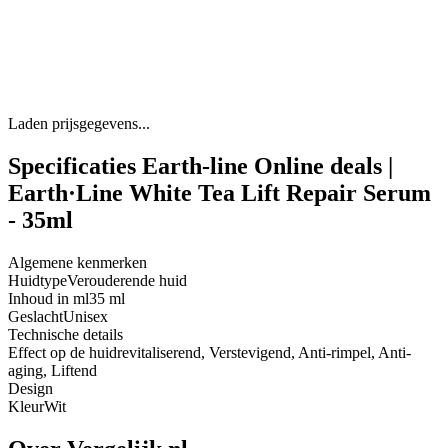
Laden prijsgegevens...
Specificaties Earth-line Online deals |
Earth·Line White Tea Lift Repair Serum
- 35ml
Algemene kenmerken
Huidtype
Verouderende huid
Inhoud in ml
35 ml
Geslacht
Unisex
Technische details
Effect op de huid
revitaliserend, Verstevigend, Anti-rimpel, Anti-
aging, Liftend
Design
Kleur
Wit