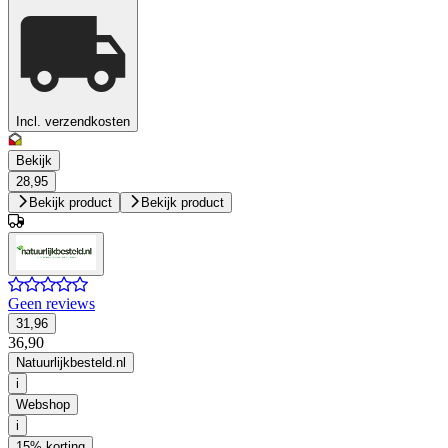
Incl. verzendkosten
Bekijk
28,95
Bekijk product
Bekijk product
Geen reviews
31,96
36,90
Natuurlijkbesteld.nl
i
Webshop
i
15% korting