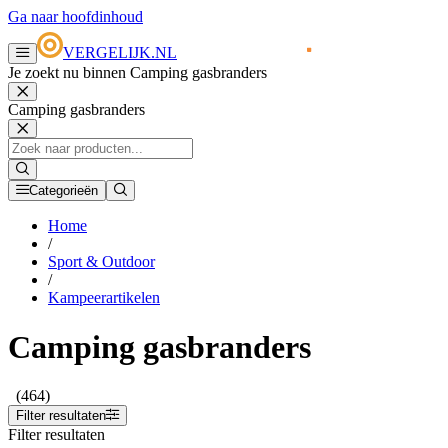
Ga naar hoofdinhoud
VERGELIJK.NL
Je zoekt nu binnen Camping gasbranders
Camping gasbranders
Categorieën
Home
/
Sport & Outdoor
/
Kampeerartikelen
Camping gasbranders
(464)
Filter resultaten
Filter resultaten