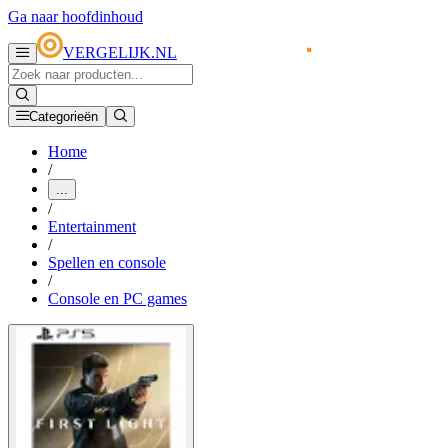
Ga naar hoofdinhoud
VERGELIJK.NL
Categorieën
Home
/
...
/
Entertainment
/
Spellen en console
/
Console en PC games