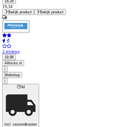
18,28
19,34
Bekijk product
Bekijk product
2 reviews
19,98
Alltricks.nl
i
Webshop
i
3d
Incl. verzendkosten