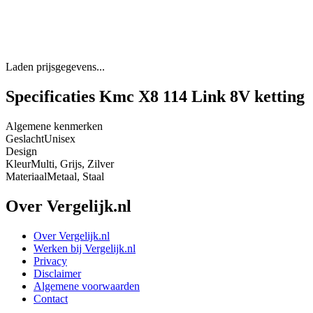
Laden prijsgegevens...
Specificaties Kmc X8 114 Link 8V ketting
Algemene kenmerken
Geslacht
Unisex
Design
Kleur
Multi, Grijs, Zilver
Materiaal
Metaal, Staal
Over Vergelijk.nl
Over Vergelijk.nl
Werken bij Vergelijk.nl
Privacy
Disclaimer
Algemene voorwaarden
Contact