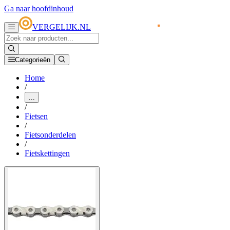
Ga naar hoofdinhoud
VERGELIJK.NL
Categorieën
Home
/
...
/
Fietsen
/
Fietsonderdelen
/
Fietskettingen