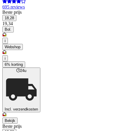
695 reviews
Beste prijs
18,28
19,34
Bol.
i
Webshop
i
6% korting
24u
Incl. verzendkosten
Bekijk
Beste prijs