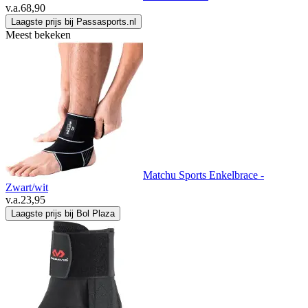
v.a.
68,90
Laagste prijs bij Passasports.nl
Meest bekeken
Matchu Sports Enkelbrace -
Zwart/wit
v.a.
23,95
Laagste prijs bij Bol Plaza