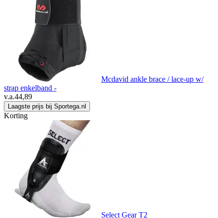
Mcdavid ankle brace / lace-up w/
strap enkelband -
v.a.
44,89
Laagste prijs bij Sportega.nl
Korting
Select Gear T2