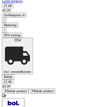
Geen reviews
27,49
49,99
Gorillasports.nl
i
Webshop
i
45% korting
3d
Incl. verzendkosten
Bekijk
27,49
49,99
Bekijk product
Bekijk product