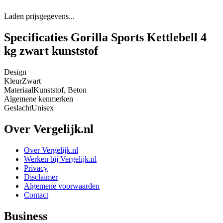
Laden prijsgegevens...
Specificaties Gorilla Sports Kettlebell 4
kg zwart kunststof
Design
Kleur
Zwart
Materiaal
Kunststof, Beton
Algemene kenmerken
Geslacht
Unisex
Over Vergelijk.nl
Over Vergelijk.nl
Werken bij Vergelijk.nl
Privacy
Disclaimer
Algemene voorwaarden
Contact
Business