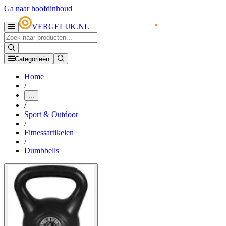
Ga naar hoofdinhoud
VERGELIJK.NL
Categorieën
Home
/
...
/
Sport & Outdoor
/
Fitnessartikelen
/
Dumbbells