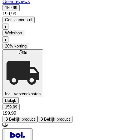
Geen reviews
159,99
199,99
Gorillasports.nl
i
Webshop
i
20% korting
3d
Incl. verzendkosten
Bekijk
159,99
199,99
Bekijk product
Bekijk product