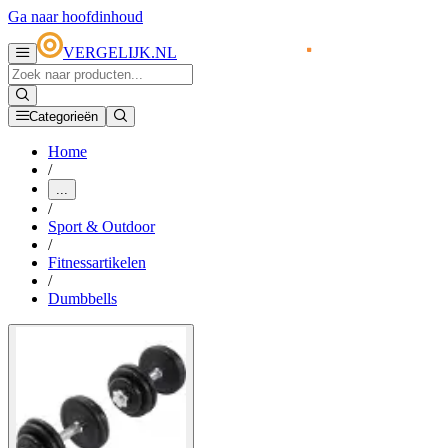
Ga naar hoofdinhoud
VERGELIJK.NL
Categorieën
Home
/
...
/
Sport & Outdoor
/
Fitnessartikelen
/
Dumbbells