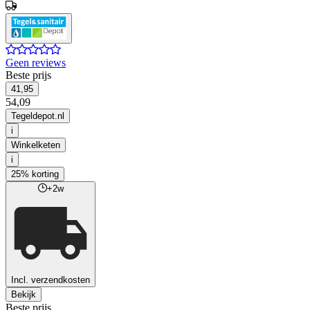
Geen reviews
Beste prijs
41,95
54,09
Tegeldepot.nl
i
Winkelketen
i
25% korting
+2w
Incl. verzendkosten
Bekijk
Beste prijs