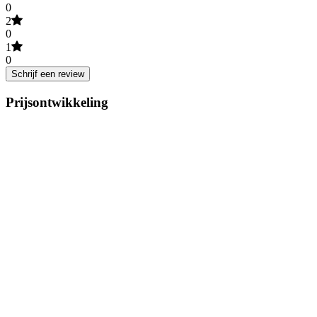
0
2
0
1
0
Schrijf een review
Prijsontwikkeling