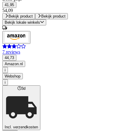
41,95
54,09
Bekijk product
Bekijk product
Bekijk lokale winkels
7 reviews
44,73
Amazon.nl
i
Webshop
i
3d
Incl. verzendkosten