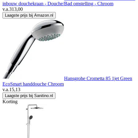
inbouw douchekraan - Douche/Bad omstelling - Chroom
v.a.
313,00
Laagste prijs bij Amazon.nl
Hansgrohe Crometta 85 1jet Green
EcoSmart handdouche Chroom
v.a.
15,13
Laagste prijs bij Sanitino.nl
Korting