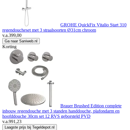
GROHE QuickFix Vitalio Start 310
regendoucheset met 3 straalsoorten Ø31cm chroom
v.a.
399,00
Ga naar Saniweb.nl
Korting
Brauer Brushed Edition complete
inbouw regendouche met 3 standen handdouche, plafondarm en
hoofddouche 30cm set 12 RVS geborsteld PVD
v.a.
991,23
Laagste prijs bij Tegeldepot.nl