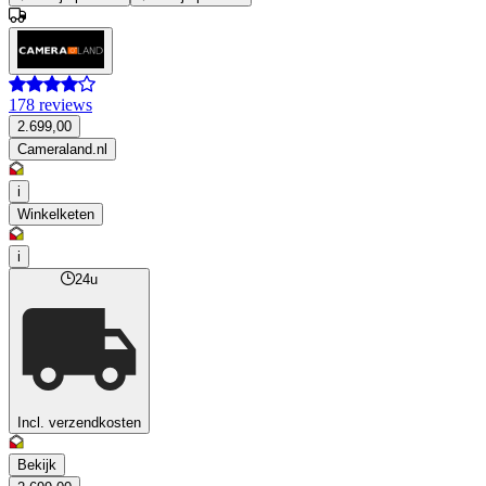
178 reviews
2.699,00
Cameraland.nl
i
Winkelketen
i
24u
Incl. verzendkosten
Bekijk