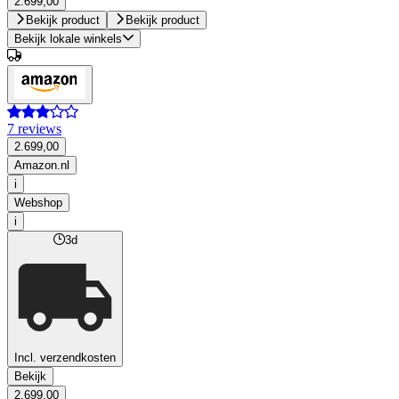
2.699,00
Bekijk product
Bekijk product
Bekijk lokale winkels
7 reviews
2.699,00
Amazon.nl
i
Webshop
i
3d
Incl. verzendkosten
Bekijk
2.699,00