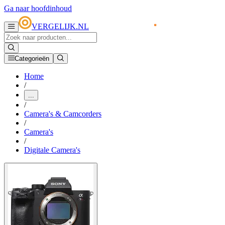
Ga naar hoofdinhoud
VERGELIJK.NL
Categorieën
Home
/
...
/
Camera's & Camcorders
/
Camera's
/
Digitale Camera's