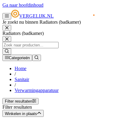
Ga naar hoofdinhoud
VERGELIJK.NL
Je zoekt nu binnen Radiators (badkamer)
Radiators (badkamer)
Categorieën
Home
/
Sanitair
/
Verwarmingapparatuur
Filter resultaten
Filter resultaten
Winkelen in plaats