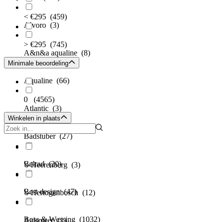
< €295
(459)
Alvoro
(3)
> €295
(745)
A&n&a aqualine
(8)
Minimale beoordeling
Aqualine
(66)
0
(4565)
Atlantic
(3)
Winkelen in plaats
Badstuber
(27)
Belrad
(20)
's-Heerenberg
(3)
Best design
(47)
's-Hertogenbosch
(12)
Boss & Wessing
(1032)
Aalsmeer
(1)