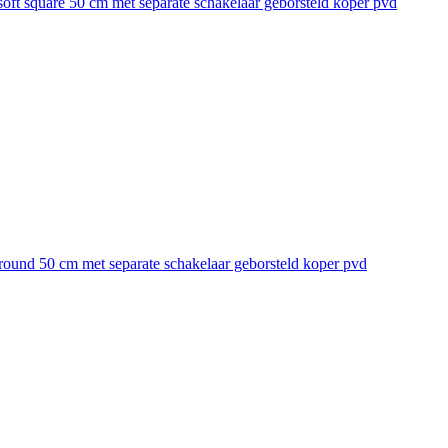
soft square 50 cm met separate schakelaar geborsteld koper pvd
 round 50 cm met separate schakelaar geborsteld koper pvd